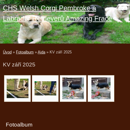
CHS Welsh Corgi Pembroke a
Labrador Retrieverů Amazing Frace
Úvod
»
Fotoalbum
»
Aida
»
KV září 2025
KV září 2025
Fotoalbum