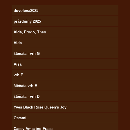
dovolena2025
prázdniny 2025
Aida, Frodo, Theo
Aida
štěňata - vrh G
Aiša
vrh F
štěňata vrh E
štěňata - vrh D
Yves Black Rose Queen's Joy
Ostatní
Casey Amazing Frace