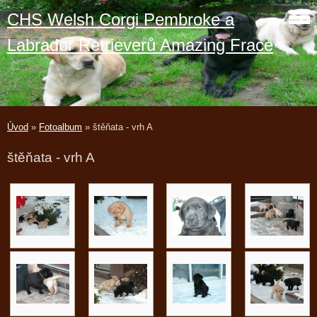
CHS Welsh Corgi Pembroke a
Labrador Retrieverů Amazing Frace
Úvod
»
Fotoalbum
»
štěňata - vrh A
štěňata - vrh A