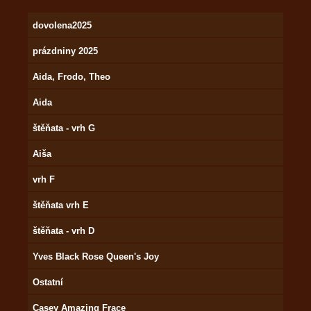
dovolena2025
prázdniny 2025
Aida, Frodo, Theo
Aida
štěňata - vrh G
Aiša
vrh F
štěňata vrh E
štěňata - vrh D
Yves Black Rose Queen's Joy
Ostatní
Casey Amazing Frace