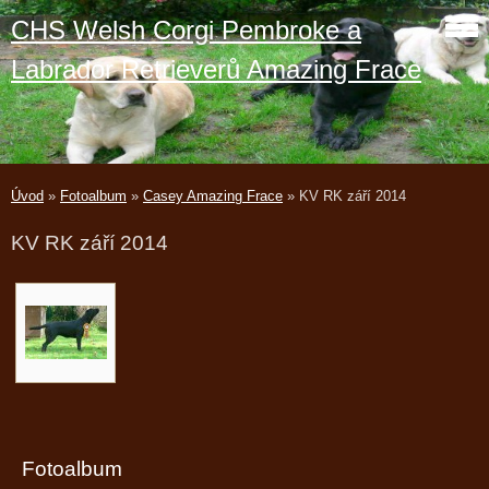
CHS Welsh Corgi Pembroke a
Labrador Retrieverů Amazing Frace
Úvod
»
Fotoalbum
»
Casey Amazing Frace
»
KV RK září 2014
KV RK září 2014
Fotoalbum