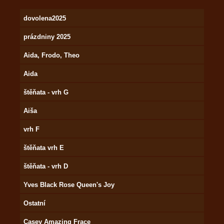
dovolena2025
prázdniny 2025
Aida, Frodo, Theo
Aida
štěňata - vrh G
Aiša
vrh F
štěňata vrh E
štěňata - vrh D
Yves Black Rose Queen's Joy
Ostatní
Casey Amazing Frace