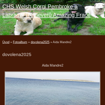
CHS Welsh Corgi Pembroke a
Labrador Retrieverů Amazing Frace
Úvod
»
Fotoalbum
»
dovolena2025
»
Aida Mandre2
dovolena2025
Aida Mandre2