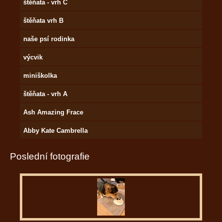
štěňata - vrh C
štěňata vrh B
naše psí rodinka
výcvik
miniškolka
štěňata - vrh A
Ash Amazing Frace
Abby Kate Cambrella
Poslední fotografie