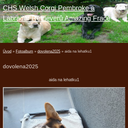
CHS Welsh Corgi Pembroke a
Labrador Retrieverů Amazing Frace
Úvod
»
Fotoalbum
»
dovolena2025
»
aida na lehatku1
dovolena2025
aida na lehatku1