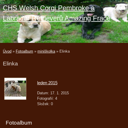
CHS Welsh Corgi Pembroke a
Labrador Retrieverů Amazing Frace
Úvod
»
Fotoalbum
»
miniškolka
»
Elinka
Elinka
leden 2015
Datum:
17. 1. 2015
Fotografií:
4
Složek:
0
Fotoalbum