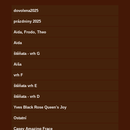
dovolena2025
prázdniny 2025
Aida, Frodo, Theo
Aida
štěňata - vrh G
Aiša
vrh F
štěňata vrh E
štěňata - vrh D
Yves Black Rose Queen's Joy
Ostatní
Casey Amazing Frace