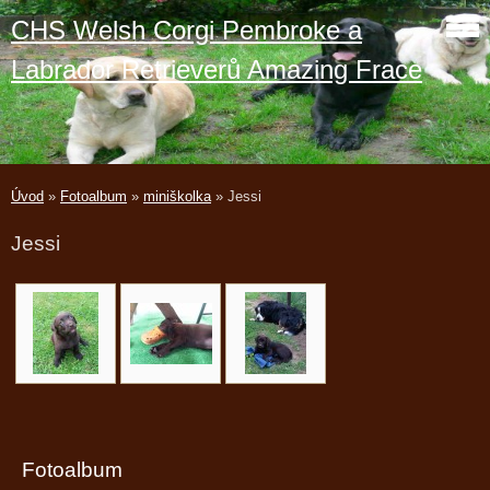
CHS Welsh Corgi Pembroke a
Labrador Retrieverů Amazing Frace
Úvod
»
Fotoalbum
»
miniškolka
»
Jessi
Jessi
Fotoalbum