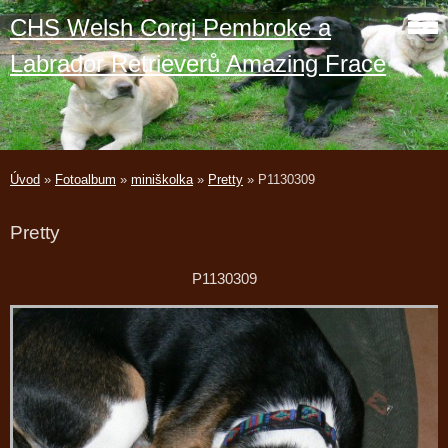
CHS Welsh Corgi Pembroke a
Labrador Retrieverů Amazing Frace
Úvod
»
Fotoalbum
»
miniškolka
»
Pretty
»
P1130309
Pretty
P1130309