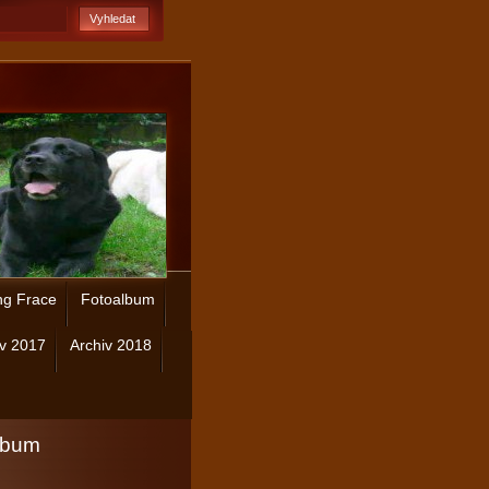
ng Frace
Fotoalbum
iv 2017
Archiv 2018
lbum