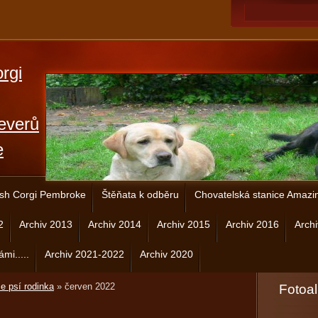
rgi
everů
e
sh Corgi Pembroke
Štěňata k odběru
Chovatelská stanice Amazi
2
Archiv 2013
Archiv 2014
Archiv 2015
Archiv 2016
Arch
ámi.....
Archiv 2021-2022
Archiv 2020
e psí rodinka
»
červen 2022
Fotoa