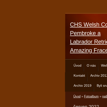
CHS Welsh Co
Pembroke a
Labrador Retri
Amazing Frac
Úvod
O nás
Wel
Kontakt
Archiv 201
Archiv 2019
Byli sn
Úvod
»
Fotoalbum
»
naš
červen 2022