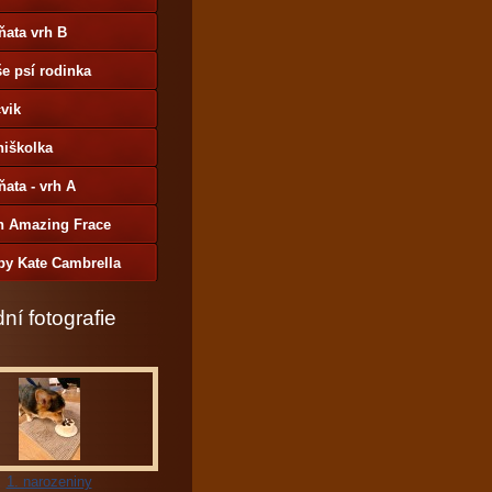
ňata vrh B
e psí rodinka
vik
niškolka
ňata - vrh A
h Amazing Frace
by Kate Cambrella
ní fotografie
1. narozeniny