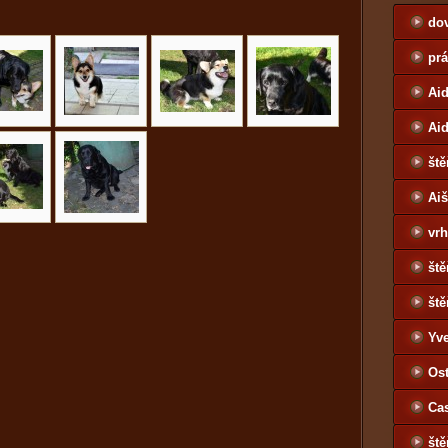
do
pr
Aid
Ai
ště
Ai
vrh
ště
ště
Yv
Jo
Ost
Ca
ště