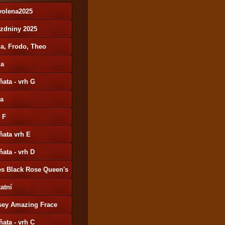
volena2025
ázdniny 2025
a, Frodo, Theo
da
ňata - vrh G
ša
 F
ňata vrh E
ňata - vrh D
es Black Rose Queen's
y
atní
sey Amazing Frace
ňata - vrh C