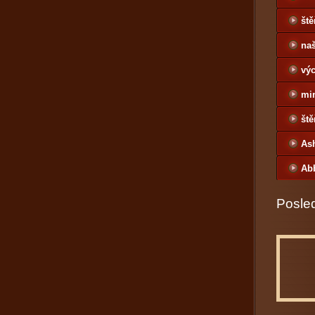
ště
naš
výc
mi
ště
As
Ab
Posled