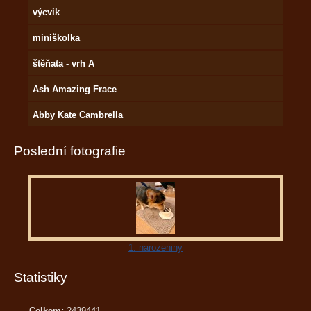
výcvik
miniškolka
štěňata - vrh A
Ash Amazing Frace
Abby Kate Cambrella
Poslední fotografie
1. narozeniny
Statistiky
Celkem:
2439441