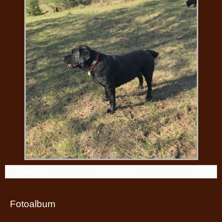
← Předchozí
Zpět do složky
Další →
Fotoalbum