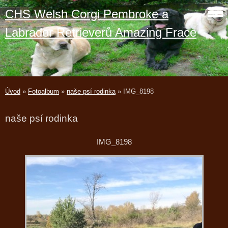
CHS Welsh Corgi Pembroke a
Labrador Retrieverů Amazing Frace
Úvod
»
Fotoalbum
»
naše psí rodinka
»
IMG_8198
naše psí rodinka
IMG_8198