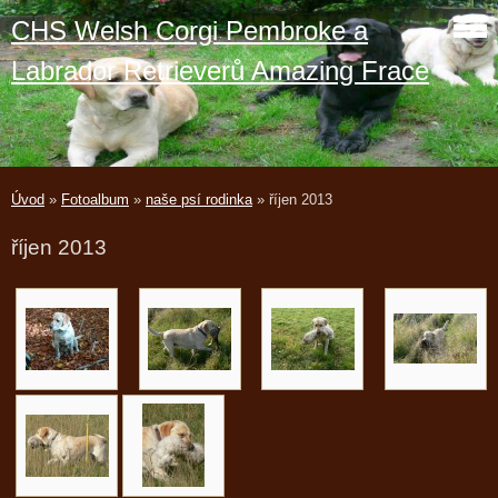
CHS Welsh Corgi Pembroke a
Labrador Retrieverů Amazing Frace
Úvod
»
Fotoalbum
»
naše psí rodinka
»
říjen 2013
říjen 2013