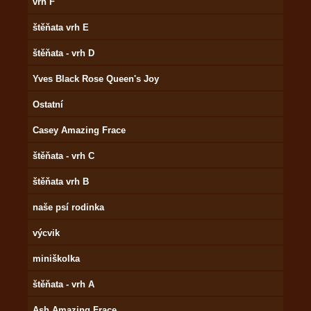
vrh F
štěňata vrh E
štěňata - vrh D
Yves Black Rose Queen's Joy
Ostatní
Casey Amazing Frace
štěňata - vrh C
štěňata vrh B
naše psí rodinka
výcvik
miniškolka
štěňata - vrh A
Ash Amazing Frace