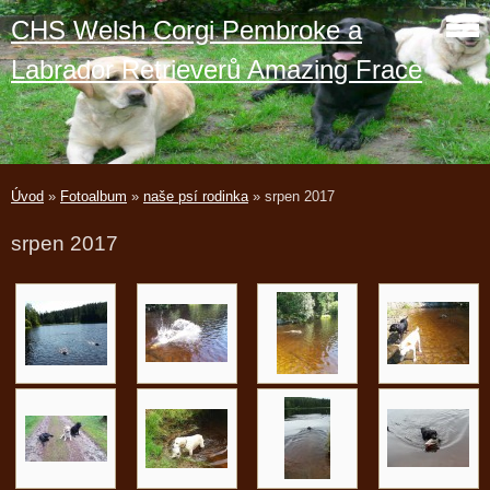
CHS Welsh Corgi Pembroke a
Labrador Retrieverů Amazing Frace
Úvod
»
Fotoalbum
»
naše psí rodinka
»
srpen 2017
srpen 2017