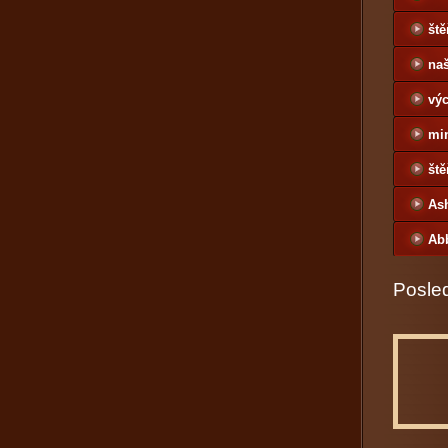
ště
naš
výc
mi
ště
As
Ab
Posled