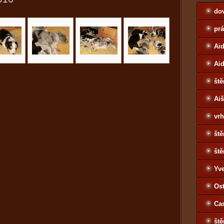
do
pr
Aid
Ai
ště
Ai
vrh
ště
ště
Yv
Jo
Ost
Ca
ště