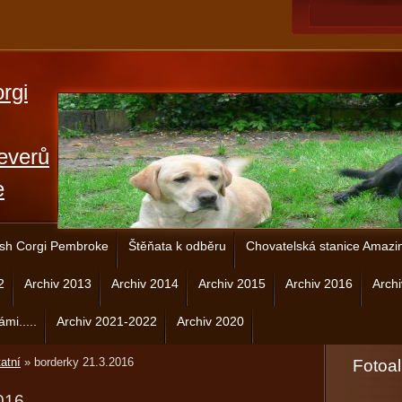
rgi
everů
e
sh Corgi Pembroke
Štěňata k odběru
Chovatelská stanice Amazi
2
Archiv 2013
Archiv 2014
Archiv 2015
Archiv 2016
Arch
ámi.....
Archiv 2021-2022
Archiv 2020
atní
»
borderky 21.3.2016
Fotoa
016