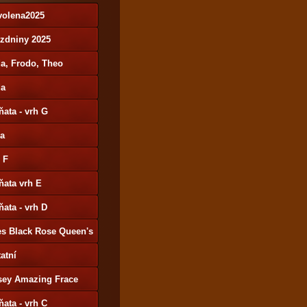
volena2025
ázdniny 2025
a, Frodo, Theo
da
ňata - vrh G
ša
 F
ňata vrh E
ňata - vrh D
es Black Rose Queen's
y
atní
sey Amazing Frace
ňata - vrh C