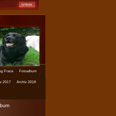
ng Frace
Fotoalbum
iv 2017
Archiv 2018
lbum