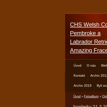
CHS Welsh Co
Pembroke a
Labrador Retri
Amazing Frac
Úvod
O nás
Wel
Kontakt
Archiv 201
Archiv 2019
Byli sn
Úvod
»
Fotoalbum
»
Ost
borderky 21.3.2