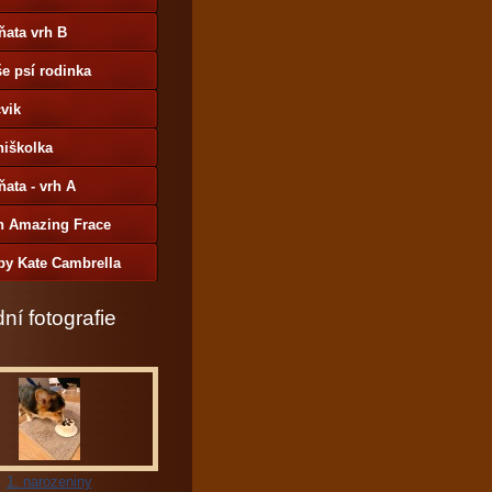
ňata vrh B
e psí rodinka
vik
niškolka
ňata - vrh A
h Amazing Frace
by Kate Cambrella
ní fotografie
1. narozeniny