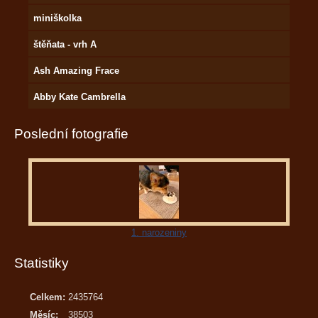
miniškolka
štěňata - vrh A
Ash Amazing Frace
Abby Kate Cambrella
Poslední fotografie
1. narozeniny
Statistiky
Celkem:
2435764
Měsíc:
38503