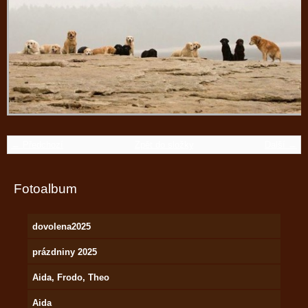
← Předchozí
Zpět do složky
Další →
Fotoalbum
dovolena2025
prázdniny 2025
Aida, Frodo, Theo
Aida