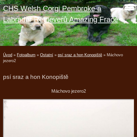
CHS Welsh Corgi Pembroke a
Labrador Retrieverů Amazing Frace
Úvod
»
Fotoalbum
»
Ostatní
»
psí sraz a hon Konopiště
»
Máchovo
jezero2
psí sraz a hon Konopiště
Máchovo jezero2