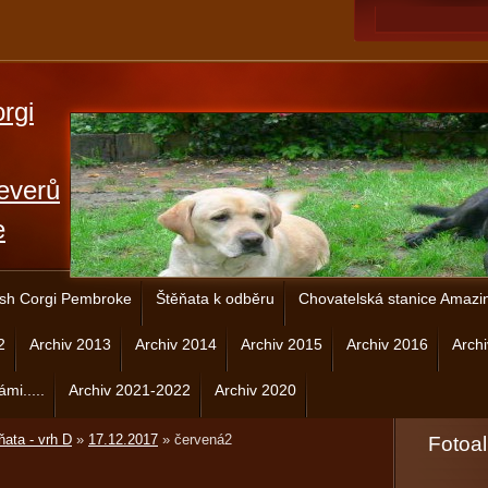
rgi
everů
e
sh Corgi Pembroke
Štěňata k odběru
Chovatelská stanice Amazi
2
Archiv 2013
Archiv 2014
Archiv 2015
Archiv 2016
Arch
ámi.....
Archiv 2021-2022
Archiv 2020
ňata - vrh D
»
17.12.2017
»
červená2
Fotoa