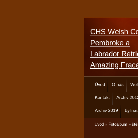
CHS Welsh Co
Pembroke a
Labrador Retri
Amazing Frac
Úvod
O nás
Wel
Kontakt
Archiv 201
Archiv 2019
Byli sn
Úvod
»
Fotoalbum
»
ště