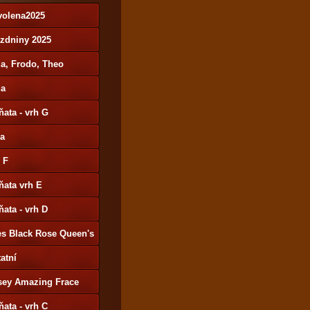
volena2025
ázdniny 2025
a, Frodo, Theo
da
ňata - vrh G
ša
 F
ňata vrh E
ňata - vrh D
es Black Rose Queen's
y
atní
sey Amazing Frace
ňata - vrh C