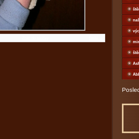
ště
naš
výc
Zpět do složky
Další →
mi
ště
As
Ab
Posled