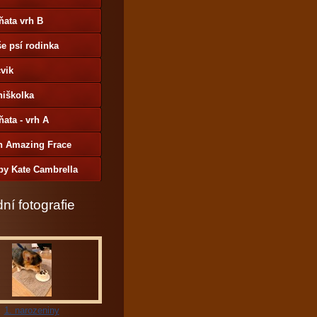
ňata vrh B
e psí rodinka
vik
niškolka
ňata - vrh A
h Amazing Frace
by Kate Cambrella
ní fotografie
1. narozeniny