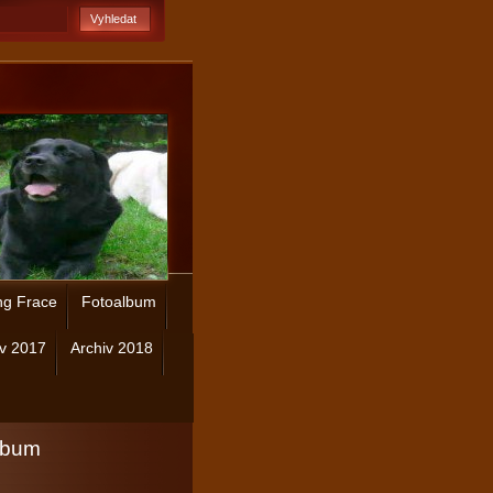
ng Frace
Fotoalbum
iv 2017
Archiv 2018
lbum