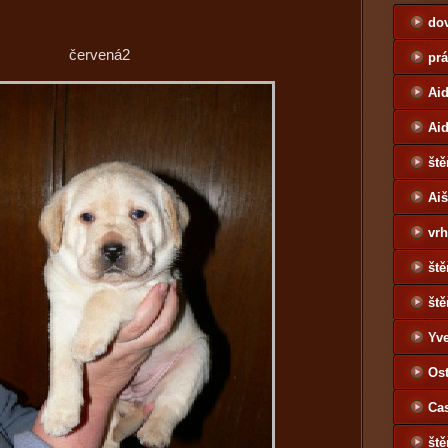
do
červená2
pr
Aid
Ai
ště
Ai
vrh
ště
ště
Yv
Jo
Ost
Ca
ště