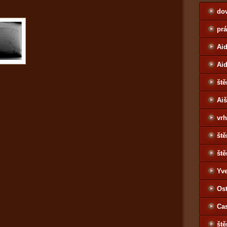
do
pr
Aid
Ai
ště
Ai
vrh
ště
ště
Yv
Jo
Ost
Ca
ště