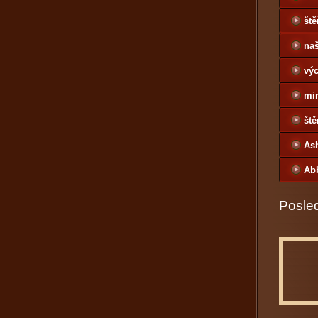
ště
naš
výc
mi
ště
As
Ab
Posled