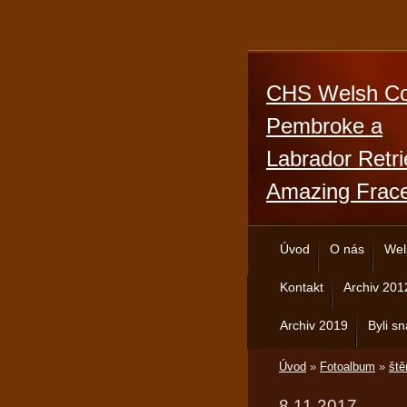
CHS Welsh Co
Pembroke a
Labrador Retri
Amazing Frac
Úvod
O nás
Wel
Kontakt
Archiv 201
Archiv 2019
Byli sn
Úvod
»
Fotoalbum
»
ště
8.11.2017