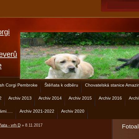
rgi
everů
e
sh Corgi Pembroke
Štěňata k odběru
Chovatelská stanice Amazi
2
Archiv 2013
Archiv 2014
Archiv 2015
Archiv 2016
Arch
ámi.....
Archiv 2021-2022
Archiv 2020
ňata - vrh D
»
8.11.2017
Fotoa