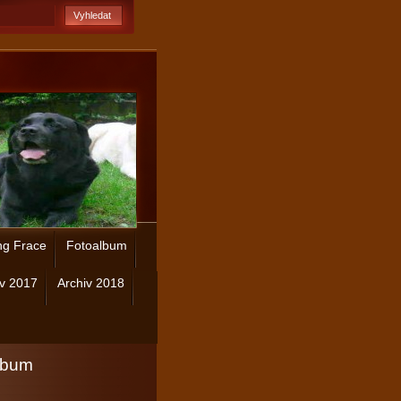
ng Frace
Fotoalbum
iv 2017
Archiv 2018
lbum