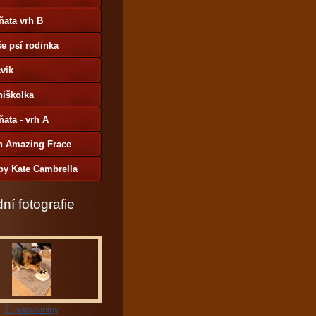
ňata vrh B
e psí rodinka
vik
niškolka
ňata - vrh A
h Amazing Frace
by Kate Cambrella
ní fotografie
1. narozeniny