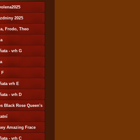
volena2025
ázdniny 2025
a, Frodo, Theo
da
ňata - vrh G
ša
 F
ňata vrh E
ňata - vrh D
es Black Rose Queen's
y
atní
sey Amazing Frace
ňata - vrh C