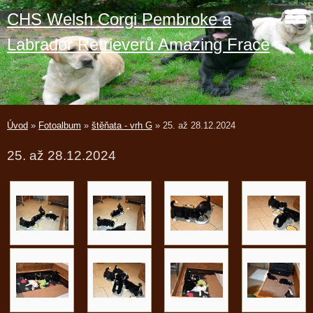
CHS Welsh Corgi Pembroke a
Labrador Retrieverů Amazing Frace
Úvod
»
Fotoalbum
»
štěňata - vrh G
»
25. až 28.12.2024
25. až 28.12.2024