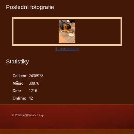
Poslední fotografie
1. narozeniny
Statistiky
Celkem:
2436978
Měsíc:
38976
Den:
1216
Online:
42
© 2026 eStránky.cz