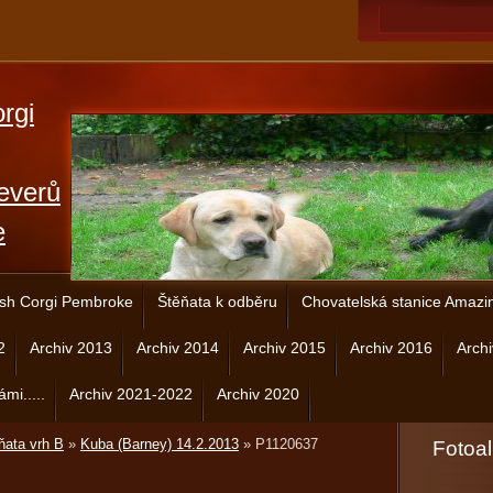
rgi
everů
e
sh Corgi Pembroke
Štěňata k odběru
Chovatelská stanice Amazi
2
Archiv 2013
Archiv 2014
Archiv 2015
Archiv 2016
Arch
ámi.....
Archiv 2021-2022
Archiv 2020
ňata vrh B
»
Kuba (Barney) 14.2.2013
»
P1120637
Fotoa