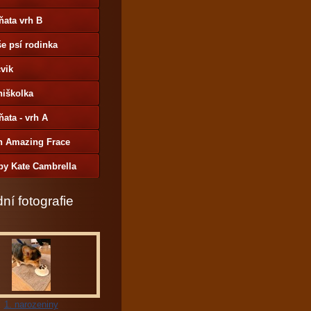
ňata vrh B
e psí rodinka
vik
niškolka
ňata - vrh A
h Amazing Frace
by Kate Cambrella
ní fotografie
1. narozeniny