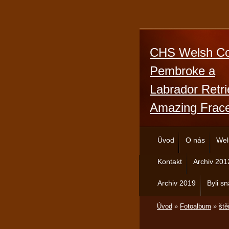
CHS Welsh Co
Pembroke a
Labrador Retri
Amazing Frac
Úvod
O nás
Wel
Kontakt
Archiv 201
Archiv 2019
Byli sn
Úvod
»
Fotoalbum
»
ště