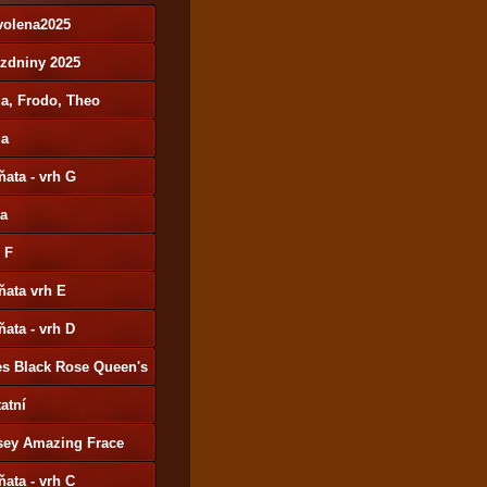
volena2025
ázdniny 2025
a, Frodo, Theo
da
ňata - vrh G
ša
 F
ňata vrh E
ňata - vrh D
es Black Rose Queen's
y
atní
sey Amazing Frace
ňata - vrh C