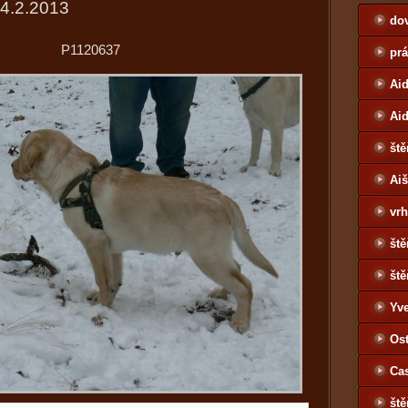
14.2.2013
do
P1120637
pr
Aid
Ai
ště
Ai
vrh
ště
ště
Yv
Jo
Ost
Ca
ště