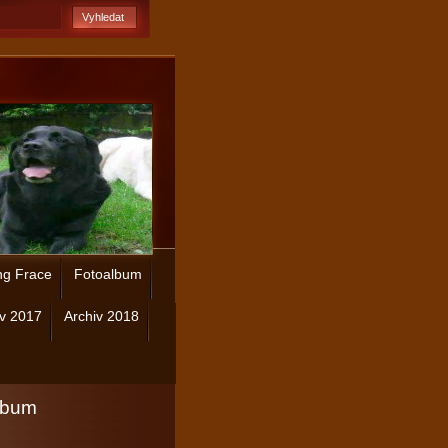
ng Frace
Fotoalbum
iv 2017
Archiv 2018
lbum