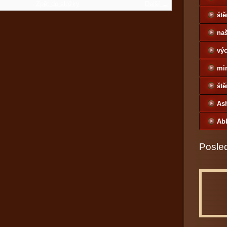
Zpět do složky
Další →
ště
naš
výc
mi
ště
As
Ab
Posled