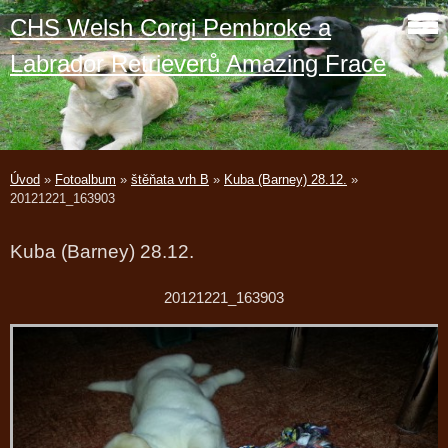
CHS Welsh Corgi Pembroke a
Labrador Retrieverů Amazing Frace
Úvod
»
Fotoalbum
»
štěňata vrh B
»
Kuba (Barney) 28.12.
»
20121221_163903
Kuba (Barney) 28.12.
20121221_163903