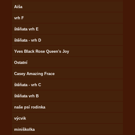
Aiša
vrh F
štěňata vrh E
štěňata - vrh D
Yves Black Rose Queen's Joy
Ostatní
Casey Amazing Frace
štěňata - vrh C
štěňata vrh B
naše psí rodinka
výcvik
miniškolka