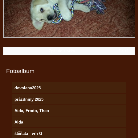
Zpět do složky
Další →
Fotoalbum
dovolena2025
prázdniny 2025
Aida, Frodo, Theo
Aida
štěňata - vrh G