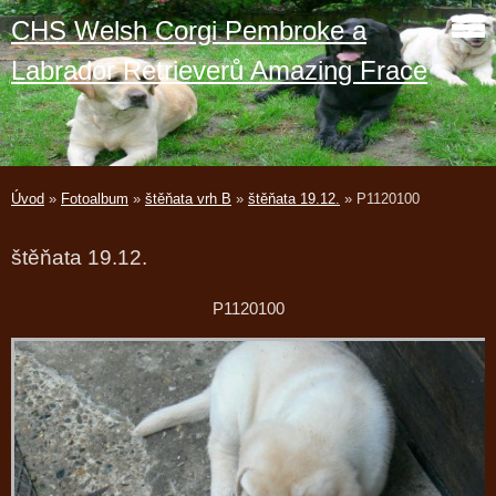
CHS Welsh Corgi Pembroke a
Labrador Retrieverů Amazing Frace
Úvod
»
Fotoalbum
»
štěňata vrh B
»
štěňata 19.12.
»
P1120100
štěňata 19.12.
P1120100