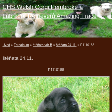
CHS Welsh Corgi Pembroke a
Labrador Retrieverů Amazing Frace
Úvod
»
Fotoalbum
»
štěňata vrh B
»
štěňata 24.11.
»
P1110188
štěňata 24.11.
P1110188