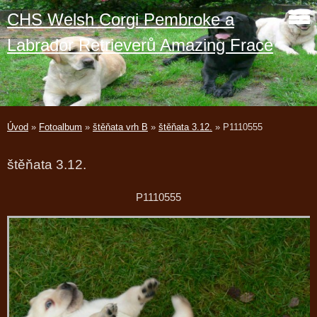
CHS Welsh Corgi Pembroke a
Labrador Retrieverů Amazing Frace
Úvod
»
Fotoalbum
»
štěňata vrh B
»
štěňata 3.12.
»
P1110555
štěňata 3.12.
P1110555