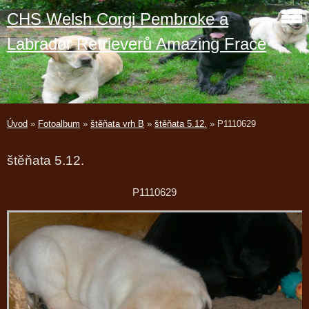
CHS Welsh Corgi Pembroke a
Labrador Retrieverů Amazing Frace
Úvod
»
Fotoalbum
»
štěňata vrh B
»
štěňata 5.12.
»
P1110629
štěňata 5.12.
P1110629