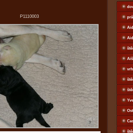
do
P1110003
pr
Aid
Ai
ště
Ai
vrh
ště
ště
Yv
Jo
Ost
Ca
ště