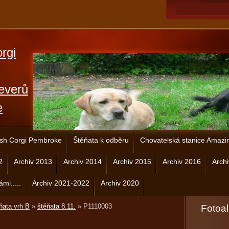
rgi
everů
e
sh Corgi Pembroke
Štěňata k odběru
Chovatelská stanice Amazi
2
Archiv 2013
Archiv 2014
Archiv 2015
Archiv 2016
Arch
ámi.....
Archiv 2021-2022
Archiv 2020
ňata vrh B
»
štěňata 8.11.
»
P1110003
Fotoa