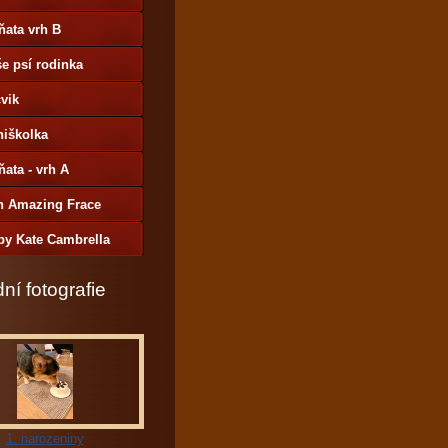
ňata vrh B
e psí rodinka
vik
niškolka
ňata - vrh A
h Amazing Frace
by Kate Cambrella
ní fotografie
1. narozeniny