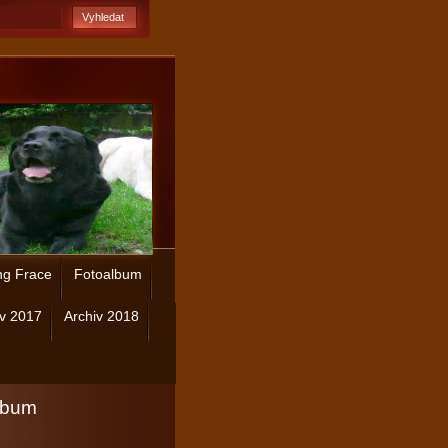
ng Frace
Fotoalbum
iv 2017
Archiv 2018
lbum