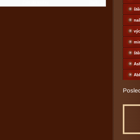
Zpět do složky
Další →
ště
naš
výc
mi
ště
As
Ab
Posled