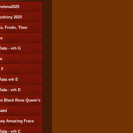
volena2025
ázdniny 2025
a, Frodo, Theo
da
ňata - vrh G
ša
 F
ňata vrh E
ňata - vrh D
es Black Rose Queen's
y
atní
sey Amazing Frace
ňata - vrh C