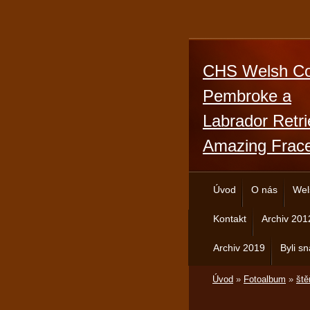
CHS Welsh Co
Pembroke a
Labrador Retri
Amazing Frac
Úvod
O nás
Wel
Kontakt
Archiv 201
Archiv 2019
Byli sn
Úvod
»
Fotoalbum
»
ště