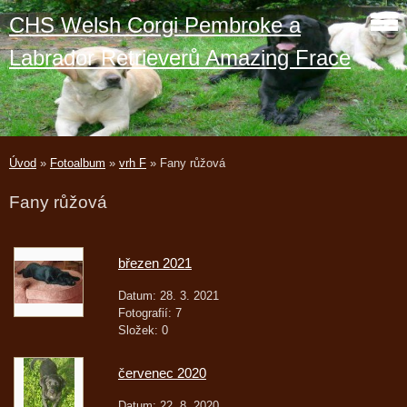
CHS Welsh Corgi Pembroke a
Labrador Retrieverů Amazing Frace
Úvod
»
Fotoalbum
»
vrh F
»
Fany růžová
Fany růžová
březen 2021
Datum:
28. 3. 2021
Fotografií:
7
Složek:
0
červenec 2020
Datum:
22. 8. 2020