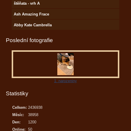
štěňata - vrh A
Ash Amazing Frace
Abby Kate Cambrella
Poslední fotografie
1. narozeniny
Statistiky
Celkem:
2436938
Měsíc:
38958
Den:
1200
Online:
50