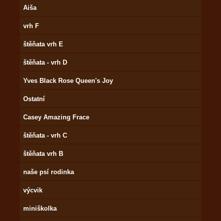
Aiša
vrh F
štěňata vrh E
štěňata - vrh D
Yves Black Rose Queen's Joy
Ostatní
Casey Amazing Frace
štěňata - vrh C
štěňata vrh B
naše psí rodinka
výcvik
miniškolka