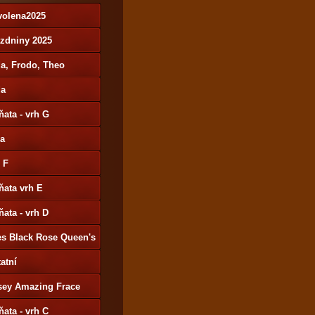
volena2025
ázdniny 2025
a, Frodo, Theo
da
ňata - vrh G
ša
 F
ňata vrh E
ňata - vrh D
es Black Rose Queen's
y
atní
sey Amazing Frace
ňata - vrh C