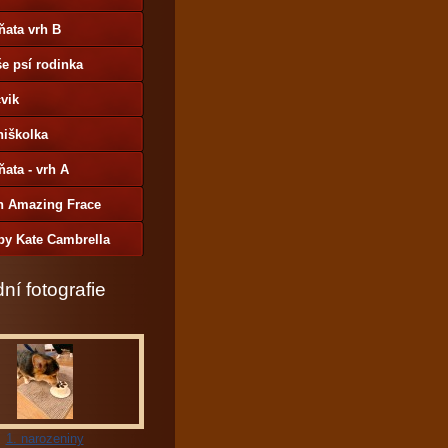
ňata vrh B
e psí rodinka
vik
niškolka
ňata - vrh A
h Amazing Frace
by Kate Cambrella
ní fotografie
1. narozeniny