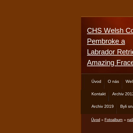
CHS Welsh Co
Pembroke a
Labrador Retri
Amazing Frac
Úvod
O nás
Wel
Kontakt
Archiv 201
Archiv 2019
Byli sn
Úvod
»
Fotoalbum
»
naš