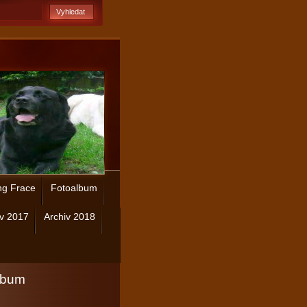
ng Frace
Fotoalbum
iv 2017
Archiv 2018
lbum