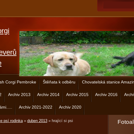
rgi
everů
e
sh Corgi Pembroke
Štěňata k odběru
Chovatelská stanice Amazi
2
Archiv 2013
Archiv 2014
Archiv 2015
Archiv 2016
Arch
ámi.....
Archiv 2021-2022
Archiv 2020
e psí rodinka
»
duben 2013
»
hrající si psi
Fotoa