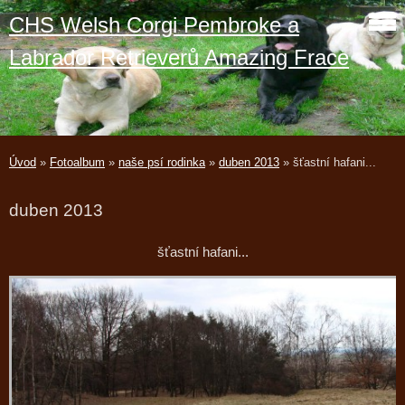
CHS Welsh Corgi Pembroke a
Labrador Retrieverů Amazing Frace
Úvod
»
Fotoalbum
»
naše psí rodinka
»
duben 2013
»
šťastní hafani...
duben 2013
šťastní hafani...