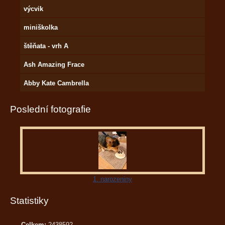
výcvik
miniškolka
štěňata - vrh A
Ash Amazing Frace
Abby Kate Cambrella
Poslední fotografie
1. narozeniny
Statistiky
Celkem:
2438592