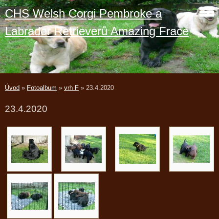
CHS Welsh Corgi Pembroke a
Labrador Retrieverů Amazing Frace
Úvod
»
Fotoalbum
»
vrh F
»
23.4.2020
23.4.2020