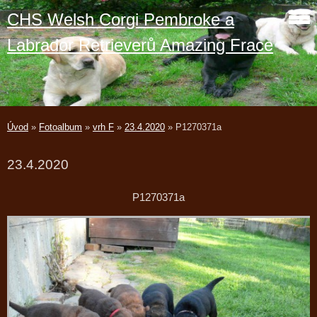
CHS Welsh Corgi Pembroke a
Labrador Retrieverů Amazing Frace
Úvod
»
Fotoalbum
»
vrh F
»
23.4.2020
»
P1270371a
23.4.2020
P1270371a